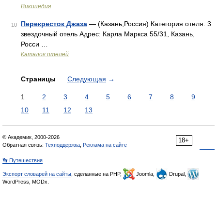
Википедия
Перекресток Джаза
— (Казань,Россия) Категория отеля: 3
10
звездочный отель Адрес: Карла Маркса 55/31, Казань,
Росси …
Каталог отелей
Страницы
Следующая
→
1
2
3
4
5
6
7
8
9
10
11
12
13
© Академик, 2000-2026
18+
Обратная связь:
Техподдержка
,
Реклама на сайте
👣 Путешествия
Экспорт словарей на сайты
, сделанные на PHP,
Joomla,
Drupal,
WordPress, MODx.