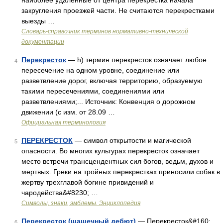
наиболее удаленные от центра перекрестка начала
закругления проезжей части. Не считаются перекрестками
выезды …
Словарь-справочник терминов нормативно-технической
документации
Перекресток
— h) термин перекресток означает любое
4
пересечение на одном уровне, соединение или
разветвление дорог, включая территорию, образуемую
такими пересечениями, соединениями или
разветвлениями;... Источник: Конвенция о дорожном
движении (с изм. от 28.09 …
Официальная терминология
ПЕРЕКРЕСТОК
— символ открытости и магической
5
опасности. Во многих культурах перекресток означает
место встречи трансцендентных сил богов, ведьм, духов и
мертвых. Греки на тройных перекрестках приносили собак в
жертву трехглавой богине привидений и
чародейства&#8230; …
Символы, знаки, эмблемы. Энциклопедия
Перекресток (шашечный дебют)
— Перекресток&#160;
6