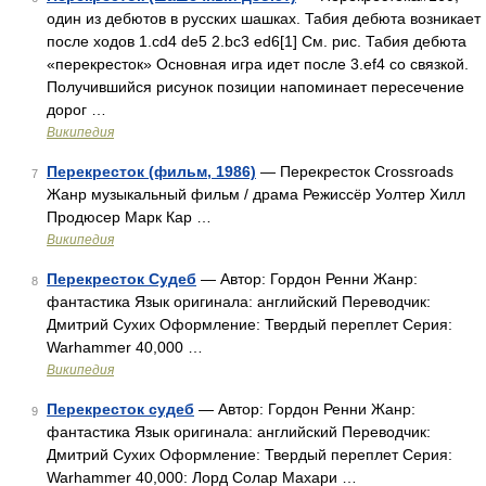
один из дебютов в русских шашках. Табия дебюта возникает
после ходов 1.cd4 de5 2.bc3 ed6[1] См. рис. Табия дебюта
«перекресток» Основная игра идет после 3.ef4 со связкой.
Получившийся рисунок позиции напоминает пересечение
дорог …
Википедия
Перекресток (фильм, 1986)
— Перекресток Crossroads
7
Жанр музыкальный фильм / драма Режиссёр Уолтер Хилл
Продюсер Марк Кар …
Википедия
Перекресток Судеб
— Автор: Гордон Ренни Жанр:
8
фантастика Язык оригинала: английский Переводчик:
Дмитрий Сухих Оформление: Твердый переплет Серия:
Warhammer 40,000 …
Википедия
Перекресток судеб
— Автор: Гордон Ренни Жанр:
9
фантастика Язык оригинала: английский Переводчик:
Дмитрий Сухих Оформление: Твердый переплет Серия:
Warhammer 40,000: Лорд Солар Махари …